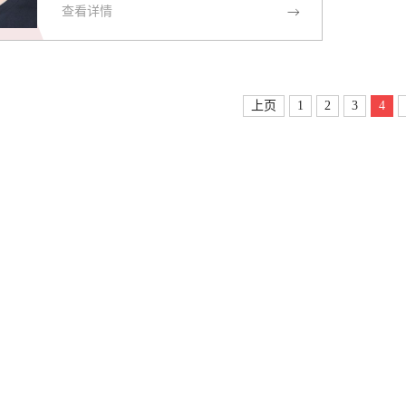
查看详情
技术产业开发区华佗大街26号办公地
点：制药楼306室教育经历：2013年博
士毕业于沈阳药科大学药物化学专业
工作经历： 2013年8月留校任教兼职
上页
1
2
3
4
情况：无学科/研究方向：药物小分子
的设计与合成科研/获奖情况： 无教
学/指导研究生情况： 指导本科生毕业
8人发表论...