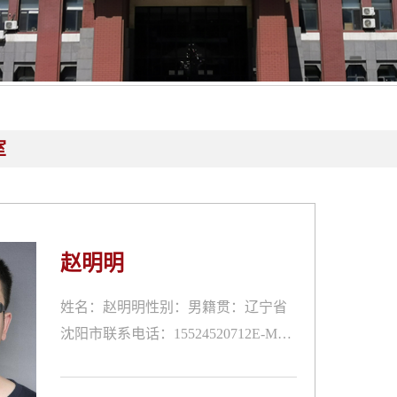
室
赵明明
姓名：赵明明性别：男籍贯：辽宁省
沈阳市联系电话：15524520712E-Mai
l：zhaomingmingbest@163.com职称/职
务：讲师通讯地址：辽宁省本溪高新