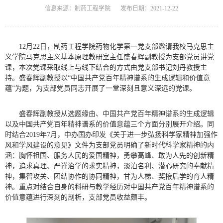
信息来源：制药工程学院
发布日期：2021-12-22
12月22日，制药工程学院药物化学第一党支部邀请我校马克思主
义学院马克思主义基本原理教研室主任盛春辉副教授为支部党员讲党
课，本次党课采取线上与线下结合的方式由党支部书记刘丹教授主
持。盛春辉副教授以“中国共产党百年精神谱系的生成逻辑和价值意
蕴”为题，为支部党员同志开展了一堂深刻且意义深远的党课。
盛春辉副教授从选题缘由、中国共产党百年精神谱系的生成逻辑
以及中国共产党百年精神谱系的价值意蕴三个方面分别展开介绍。同
时结合2019年7月，中办国办印发《关于进一步弘扬科学家精神加强作
风和学风建设的意见》文件为支部党员明确了新时代科学家精神的内
涵：胸怀祖国、服务人民的爱国精神，勇攀高峰、敢为人先的创新精
神，追求真理、严谨治学的求实精神，淡泊名利、潜心研究的奉献精
神，集智攻关、团结协作的协同精神，甘为人梯、奖掖后学的育人精
神。重点对结合自身的科研与教学经历对中国共产党百年精神谱系的
价值意蕴进行深刻的剖析，支部党员收益颇丰。